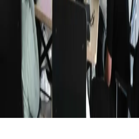
Dagskurs
Meetups
Ressurser
Hva er vibecoding?
Om oss
AI-verktøy
Prompts
PRD-generator
Kontakt
hello@vibelabs.no
+47 91717154
Oslo, Norge
©
2026
Vibelabs.
Alle rettigheter reservert
Privacy Policy